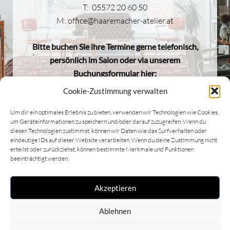
T: 05572 20 60 50
M:
office@haaremacher-atelier.at
Bitte buchen Sie ihre Termine gerne telefonisch,
persönlich im Salon oder via unserem
Buchungsformular hier:
Cookie-Zustimmung verwalten
Termin buchen
Um dir ein optimales Erlebnis zu bieten, verwenden wir Technologien wie Cookies,
Unsere Preisgestaltung
um Geräteinformationen zu speichern und/oder darauf zuzugreifen. Wenn du
diesen Technologien zustimmst, können wir Daten wie das Surfverhalten oder
eindeutige IDs auf dieser Website verarbeiten. Wenn du deine Zustimmung nicht
erteilst oder zurückziehst, können bestimmte Merkmale und Funktionen
Bitte beachten Sie
beeinträchtigt werden.
unsere
Stornierungsbedingungen
.
Akzeptieren
Ablehnen
Copyright © 2026 haaremacher atelier |
Impressum &